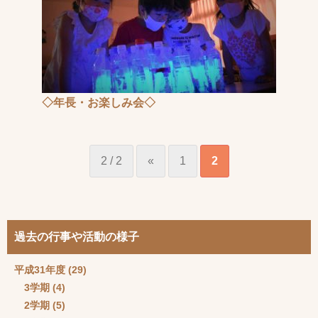
◇年長・お楽しみ会◇
2 / 2
«
1
2
過去の行事や活動の様子
平成31年度
(29)
3学期
(4)
2学期
(5)