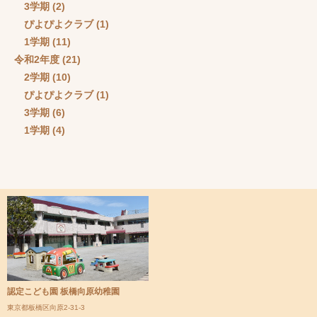
3学期
(2)
ぴよぴよクラブ
(1)
1学期
(11)
令和2年度
(21)
2学期
(10)
ぴよぴよクラブ
(1)
3学期
(6)
1学期
(4)
認定こども園 板橋向原幼稚園
東京都板橋区向原2-31-3